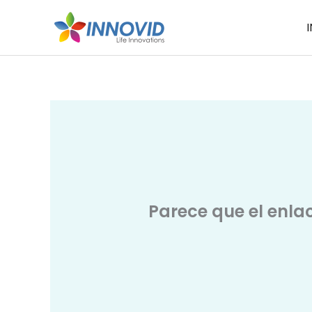
Ir
I
al
contenido
Parece que el enla