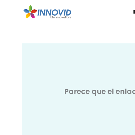
Ir
I
al
contenido
Parece que el enla