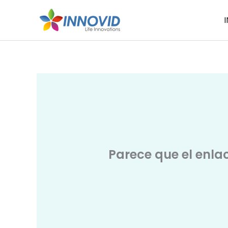
Ir
I
al
contenido
Parece que el enla