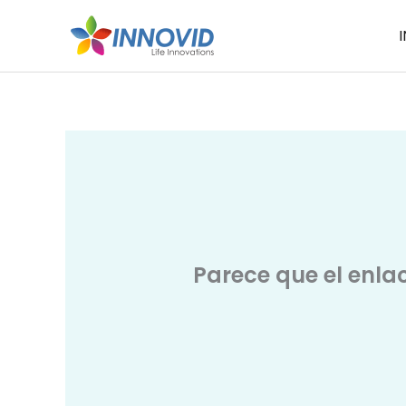
Ir
I
al
contenido
Parece que el enla