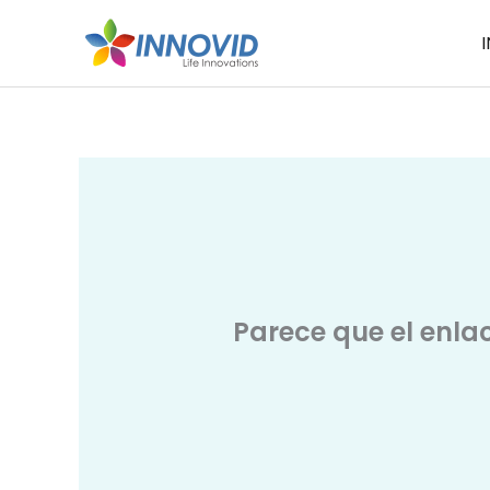
Ir
I
al
contenido
Parece que el enla