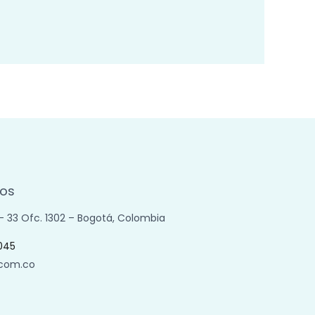
os
 – 33 Ofc. 1302 – Bogotá, Colombia
045
.com.co