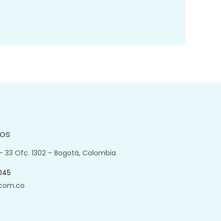
os
 – 33 Ofc. 1302 – Bogotá, Colombia
045
.com.co