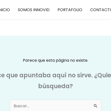
NICIO
SOMOS INNOVID
PORTAFOLIO
CONTACT
Parece que esta página no existe.
ce que apuntaba aquí no sirve. ¿Qui
búsqueda?
Buscar