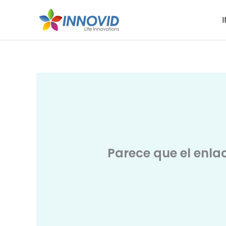
Ir
I
al
contenido
Parece que el enla