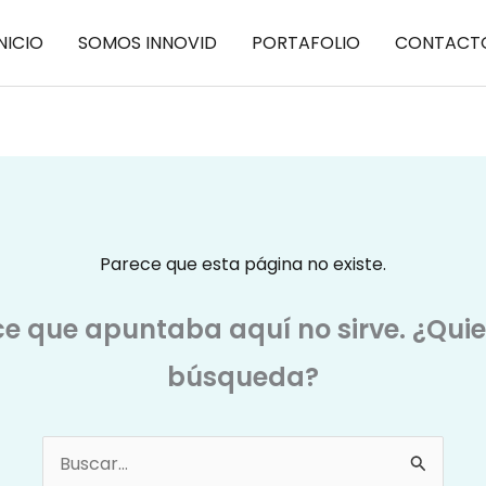
NICIO
SOMOS INNOVID
PORTAFOLIO
CONTACT
Parece que esta página no existe.
ce que apuntaba aquí no sirve. ¿Qui
búsqueda?
Buscar