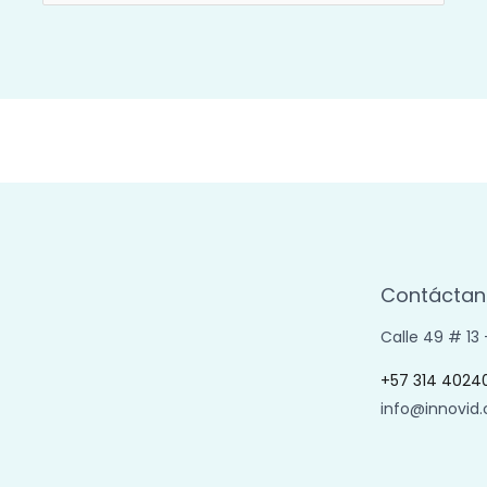
por:
Contáctan
Calle 49 # 13
+57 314 4024
info@innovid