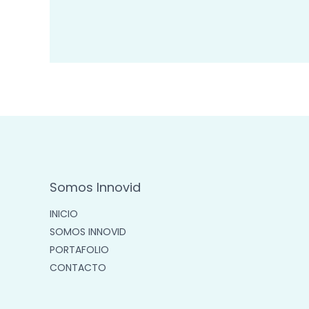
Somos Innovid
INICIO
SOMOS INNOVID
PORTAFOLIO
CONTACTO