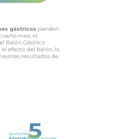
nes gástricos
pierden
 cuarto mes, el
l Balón Gástrico
el efecto del balón, lo
mayores resultados de
Quinta fase,
Adaptabilidad:
Se puede