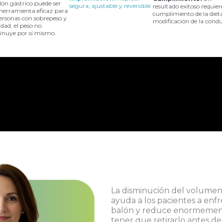
lón gástrico puede ser
segura, ajustable y reversible
resultado exitoso requier
herramienta eficaz para
cumplimiento de la dieta
personas con sobrepeso y
modificación de la condu
dad, el peso no
inuye por sí mismo.
La disminución del volume
ayuda a los pacientes a enfre
balón y reduce enormement
tener que retirarlo antes de 