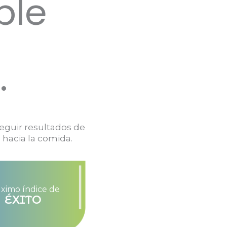
ble
.
eguir resultados de
 hacia la comida.
imo índice de
ÉXITO