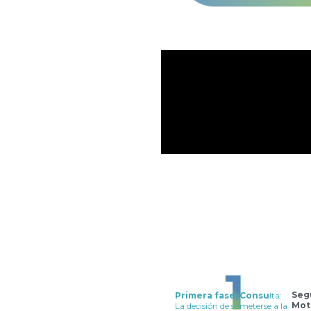
Seg
Primera fase, Consu
lta:
Mot
La decisión de someterse a la