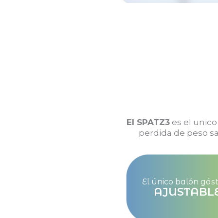
El SPATZ3
es el unico
perdida de peso sa
El único balón gást
AJUSTABL