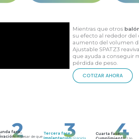
Mientras que otros
baló
su efecto al rededor del
aumento del volumen de
Ajustable SPATZ3 reaviva 
que ayuda a conseguir 
pérdida de peso.
COTIZAR AHORA
unda fase,
Tercera fase,
Cuarta fase,
ivación:
A pesar de que
Implantación:
Rápida,
Cumplimiento:
Un