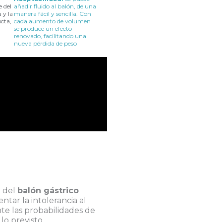
e del
añadir fluido al balón, de una
 y la
manera fácil y sencilla. Con
cta,
cada aumento de volumen
se produce un efecto
renovado, facilitando una
nueva pérdida de peso
n del
balón gástrico
ntar la intolerancia al
e las probabilidades de
lo previsto.