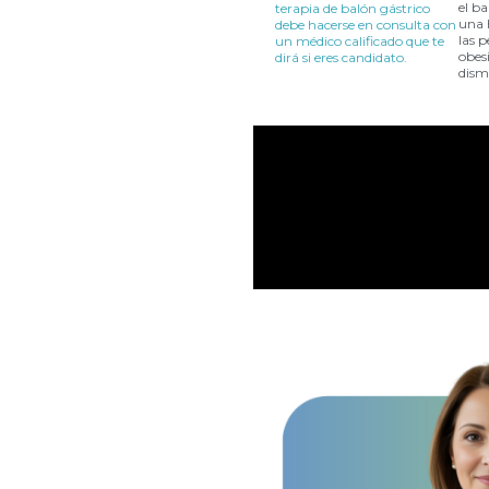
el ba
terapia de balón gástrico
una 
debe hacerse en consulta con
las 
un médico calificado que te
obesi
dirá si eres candidato.
dism