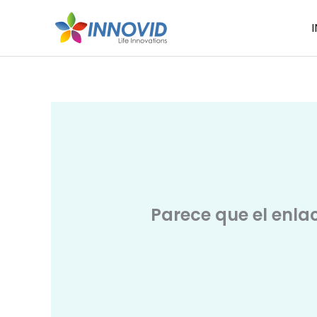
Ir
I
al
contenido
Parece que el enla